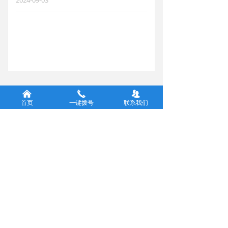
2024-09-03
낀
끅
뀡
首页
一键拨号
联系我们
友情链接
安徽政务服务网
公司地址：安徽省宣城市郎溪县建平
镇建平大道与纬六路交叉口北260米
24小时服务电话：0563-7025560
故障报修电话：0563-7025560
投诉电话：0563-7025651