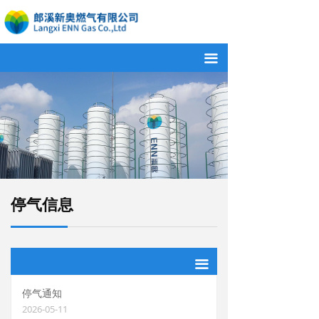
끀
停气信息
끀
停气通知
2026-05-11